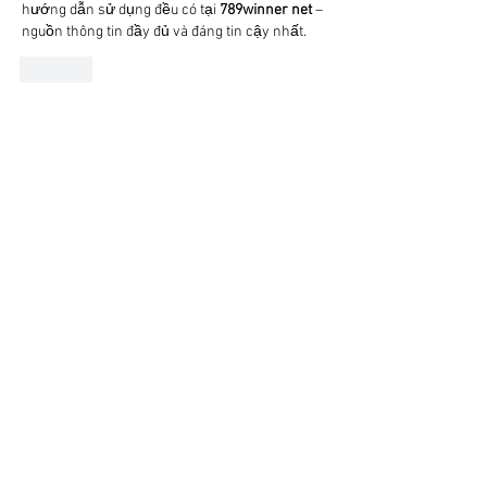
hướng dẫn sử dụng đều có tại 
789winner net
 – 
nguồn thông tin đầy đủ và đáng tin cậy nhất.
Like
hi hi
Oct 30, 2025
Trải nghiệm tại 789win mang lại cảm giác 
chuyên nghiệp và an toàn cho người dùng. Với 
kho trò chơi đa dạng, giao diện hiện đại và 
thao tác mượt mà, trang này giúp người chơi 
dễ dàng tiếp cận nhiều sản phẩm giải trí hấp 
dẫn. Hệ thống bảo mật mạnh mẽ và dịch vụ 
tận tâm là những điểm cộng nổi bật. Để tìm 
hiểu thêm, bạn có thể truy cập 
789win.com
 để 
khám phá chi tiết.
Like
hi hi
Oct 23, 2025